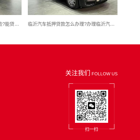
临沂车辆抵押贷款办理流程有哪些?能贷多少?
临沂汽车抵押贷款怎么办理?办理临沂汽车抵押贷款需要注意哪些问题?
关注我们
FOLLOW US
扫一扫