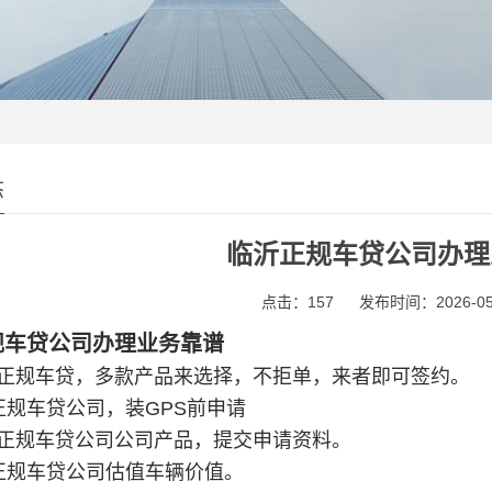
态
临沂正规车贷公司办理
点击：
157
发布时间：2026-05-
规车贷公司办理业务靠谱
正规车贷，多款产品来选择，不拒单，来者即可签约。
正规车贷公司，装GPS前申请
正规车贷公司公司产品，提交申请资料。
正规车贷公司估值车辆价值。