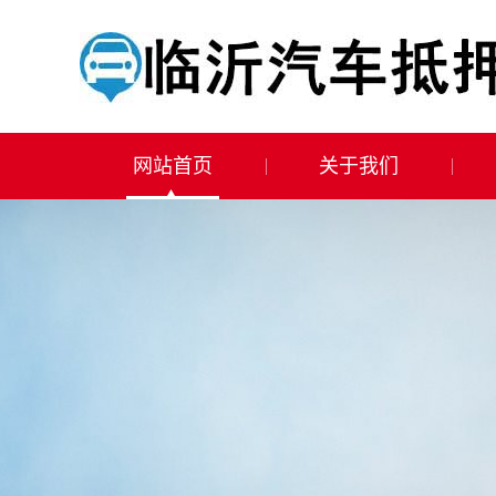
网站首页
关于我们