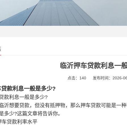
态
临沂押车贷款利息一般
点击：
140
发布时间：2026-06-
车贷款利息一般是多少?
贷款利息一般是多少?
临沂想要贷款，但没有抵押物，那么押车贷款可能是一种
是多少?这篇文章将告诉你。
押车贷款利率水平