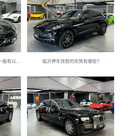
办理临沂车抵贷需要注意的问题一般有以下几点
临沂押车贷款的优势有哪些?