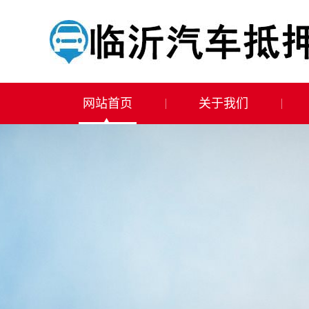
网站首页
关于我们