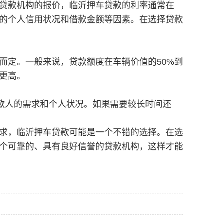
贷款机构的报价，临沂押车贷款的利率通常在
人的个人信用状况和借款金额等因素。在选择贷款
而定。一般来说，贷款额度在车辆价值的50%到
更高。
借款人的需求和个人状况。如果需要较长时间还
求，临沂押车贷款可能是一个不错的选择。在选
个可靠的、具有良好信誉的贷款机构，这样才能