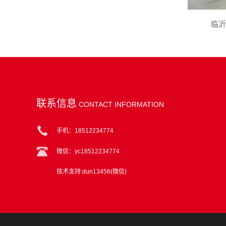
临沂
联系信息
CONTACT INFORMATION
手机：18512234774
微信：yc18512234774
技术支持:dun13456(微信)