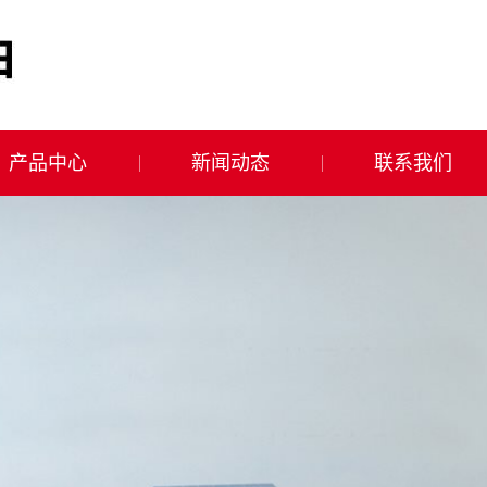
产品中心
新闻动态
联系我们