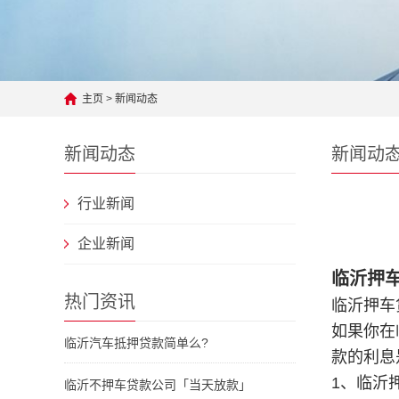
主页
>
新闻动态
新闻动态
新闻动
行业新闻
企业新闻
临沂押
热门资讯
临沂押车
如果你在
临沂汽车抵押贷款简单么?
款的利息
1、临沂
临沂不押车贷款公司「当天放款」