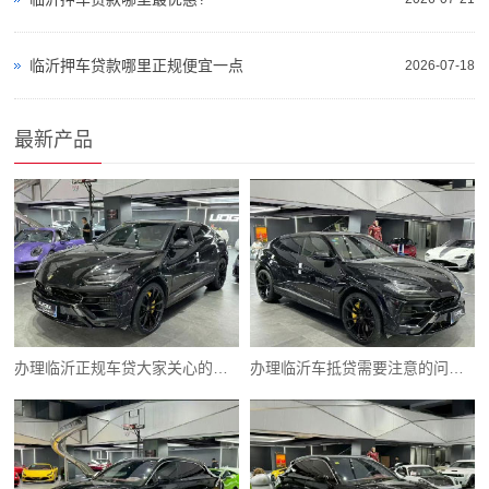
临沂押车贷款哪里正规便宜一点
2026-07-18
最新产品
办理临沂正规车贷大家关心的相关问题解答?
办理临沂车抵贷需要注意的问题一般有以下几点