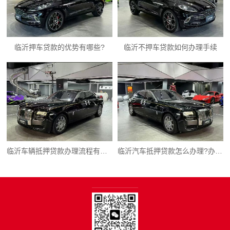
临沂押车贷款的优势有哪些?
临沂不押车贷款如何办理手续
临沂车辆抵押贷款办理流程有哪些?能贷多少?
临沂汽车抵押贷款怎么办理?办理临沂汽车抵押贷款需要注意哪些问题?