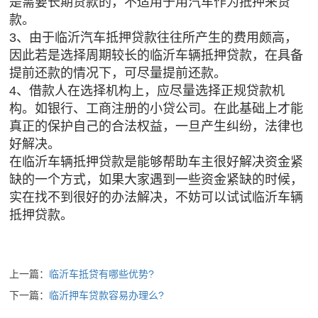
是需要长期贷款的，不适用于用汽车作为抵押来贷
款。
3、由于临沂汽车抵押贷款往往所产生的费用颇高，
因此若是选择周期较长的临沂车辆抵押贷款，在具备
提前还款的情况下，可尽量提前还款。
4、借款人在选择机构上，应尽量选择正规贷款机
构。如银行、工商注册的小贷公司。在此基础上才能
真正的保护自己的合法权益，一旦产生纠纷，法律也
好解决。
在临沂车辆抵押贷款是能够帮助车主很好解决资金紧
缺的一个方式，如果大家遇到一些资金紧缺的时候，
实在找不到很好的办法解决，不妨可以试试临沂车辆
抵押贷款。
上一篇：
临沂车抵贷有哪些优势?
下一篇：
临沂押车贷款容易办理么?