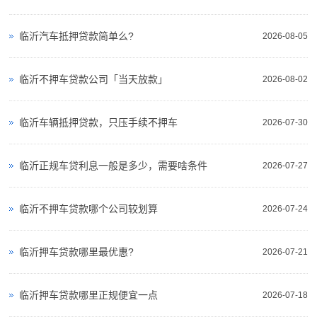
临沂汽车抵押贷款简单么?
2026-08-05
临沂不押车贷款公司「当天放款」
2026-08-02
临沂车辆抵押贷款，只压手续不押车
2026-07-30
临沂正规车贷利息一般是多少，需要啥条件
2026-07-27
临沂不押车贷款哪个公司较划算
2026-07-24
临沂押车贷款哪里最优惠?
2026-07-21
临沂押车贷款哪里正规便宜一点
2026-07-18