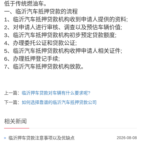
低于传统燃油车。
一、临沂汽车抵押贷款的流程
1、临沂汽车抵押贷款机构收到申请人提供的资料;
2、对申请人进行审核、调查以及预估车辆价值;
3、临沂汽车抵押贷款机构初步预定贷款额度;
4、办理委托公证和贷款公证;
5、临沂汽车抵押贷款机构收押申请人相关证件;
6、办理抵押登记手续;
7、临沂汽车抵押贷款机构放款。
上一篇：
临沂押车贷款对车辆有什么要求呢?
下一篇：
如何选择靠谱的临沂汽车抵押贷款公司
相关新闻
临沂押车贷款注意事项以及优缺点
2026-08-08