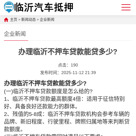
主页
>
新闻动态
>
企业新闻
企业新闻
办理临沂不押车贷款能贷多少?
点击：
190
发布时间：2025-11-12 21:39
办理临沂不押车贷款能贷多少?
(一)临沂不押车贷款额度是怎么给的?
1、临沂不押车贷款最高额度4倍：适用于征信特别
好、具备良好还款能力的群体。
2、残值的5-8成：临沂不押车贷款机构会参考车辆的
品牌、新旧程度、行驶里程、牌照归属地等来判断贷
款额度。