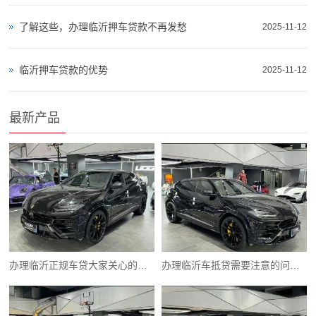
了解这些，办理临沂押车贷款不再发愁
2025-11-12
临沂押车贷款的优势
2025-11-12
最新产品
办理临沂正规车贷大家关心的相关问题解答?
办理临沂车抵贷需要注意的问题一般有以下几点