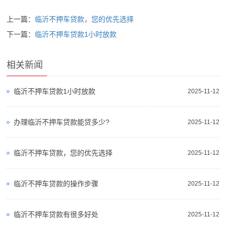
上一篇：
临沂不押车贷款，您的优先选择
下一篇：
临沂不押车贷款1小时放款
相关新闻
临沂不押车贷款1小时放款
2025-11-12
办理临沂不押车贷款能贷多少?
2025-11-12
临沂不押车贷款，您的优先选择
2025-11-12
临沂不押车贷款的操作步骤
2025-11-12
临沂不押车贷款有很多好处
2025-11-12